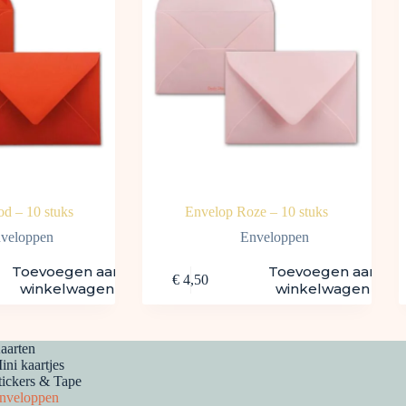
d – 10 stuks
Envelop Roze – 10 stuks
veloppen
Enveloppen
Toevoegen aan
Toevoegen aan
€
4,50
winkelwagen
winkelwagen
aarten
ini kaartjes
tickers & Tape
nveloppen