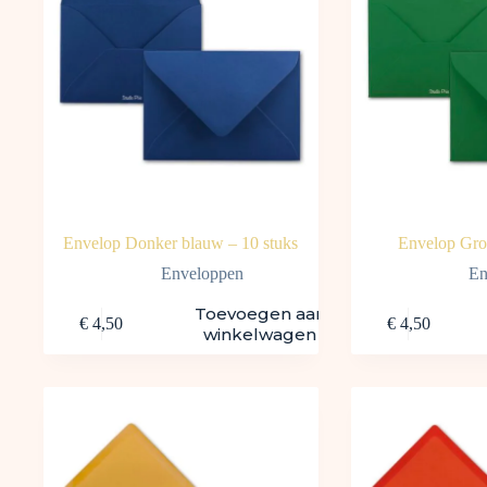
Envelop Donker blauw – 10 stuks
Envelop Gro
Enveloppen
En
Toevoegen aan
€
4,50
€
4,50
winkelwagen