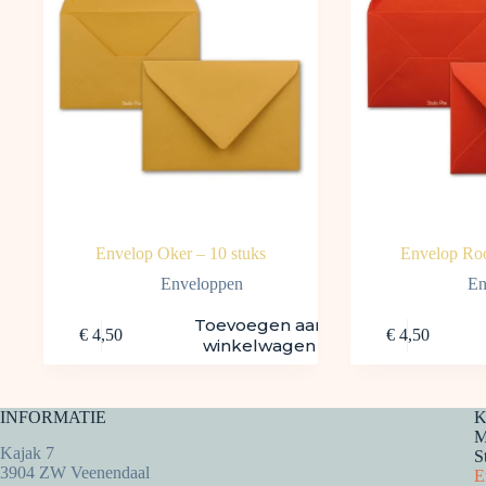
Envelop Oker – 10 stuks
Envelop Roo
Enveloppen
En
Toevoegen aan
€
4,50
€
4,50
winkelwagen
INFORMATIE
K
M
Kajak 7
S
3904 ZW Veenendaal
E