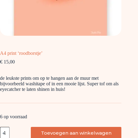
A4 print ‘roodborstje’
€
15,00
de leukste prints om op te hangen aan de muur met
bijvoorbeeld washitape of in een mooie lijst. Super tof om als
eyecatcher te laten shinen in huis!
6 op voorraad
A4
Toevoegen aan winkelwagen
print