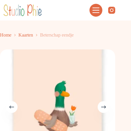
Ga
naar
de
inhoud
Home
Kaarten
Beterschap eendje