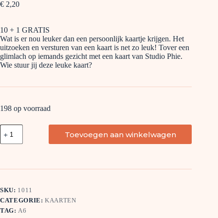
€
2,20
10 + 1 GRATIS
Wat is er nou leuker dan een persoonlijk kaartje krijgen. Het
uitzoeken en versturen van een kaart is net zo leuk! Tover een
glimlach op iemands gezicht met een kaart van Studio Phie.
Wie stuur jij deze leuke kaart?
198 op voorraad
Beterschap
Toevoegen aan winkelwagen
eendje
aantal
SKU:
1011
CATEGORIE:
KAARTEN
TAG:
A6