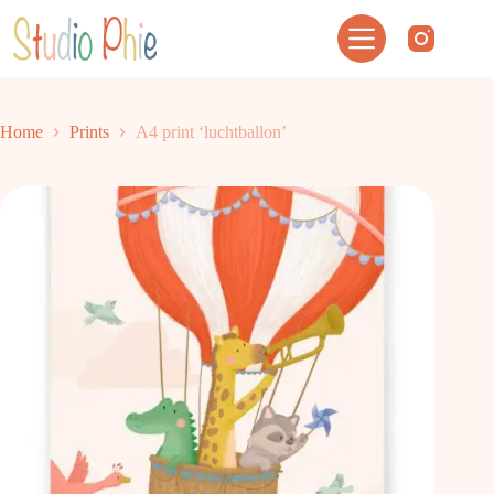
Ga
naar
de
inhoud
Home
Prints
A4 print ‘luchtballon’